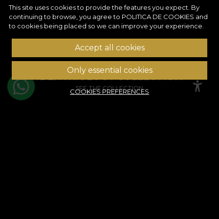
This site uses cookies to provide the features you expect. By
continuing to browse, you agree to
POLITICA DE COOKIES
and
to cookies being placed so we can improve your experience.
Accept all cookies
Only essential cookies
IDENTRIOLOGY COLLECTION
SEE THE COLLECTION
COOKIES PREFERENCES