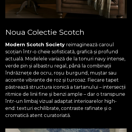
Noua Colectie Scotch
Modern Scotch Society
reimaginează caroul
scoțian într-o cheie sofisticată, grafică și profund
actuală. Modelele variază de la tonuri navy intense,
verde pin și albastru regal, până la combinații
îndrăznețe de ocru, roșu burgund, muștar sau
accente vibrante de roz și turcoaz. Fiecare tapet
păstrează structura iconică a tartanului – intersecții
ritmice de linii fine și benzi ample – dar o transpune
într-un limbaj vizual adaptat interioarelor high-
end: texturi echilibrate, contraste rafinate și o
cromatică atent curatoriată.