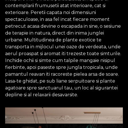
contemplarii frumusetii atat interioare, cat si
exterioare. Peretii capata noi dimensiuni
spectaculoase, in asa fel incat fiecare moment
petrecut acasa devine o escapada in sine, o sesiune
de terapie in natura, direct din inima junglei
urbane. Multitudinea de plante exotice te
transporta in mijlocul unei oaze de verdeata, unde
aerul proaspat si aromat iti trezeste toate simturile.
Inchide ochii si simte cum talpile mangaie nisipul
fierbinte, apoi paseste spre jungla tropicala, unde
pamantul reavan iti racoreste pielea arsa de soare.
Lasa-te ghidat, pe sub liane serpuitoare si plante
agatoare spre sanctuarul tau, un loc al sigurantei
depline si al relaxarii desavarsite.