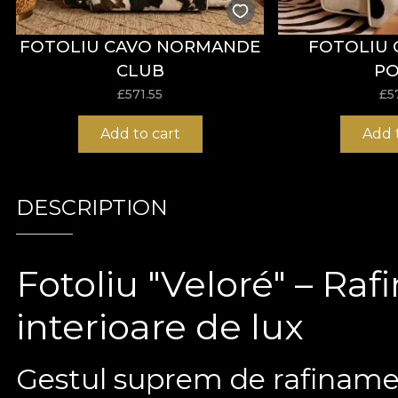
FOTOLIU CAVO NORMANDE
FOTOLIU 
CLUB
PO
£
571.55
£
5
Add to cart
Add 
DESCRIPTION
Fotoliu "Veloré" – Raf
interioare de lux
Gestul suprem de rafinamen