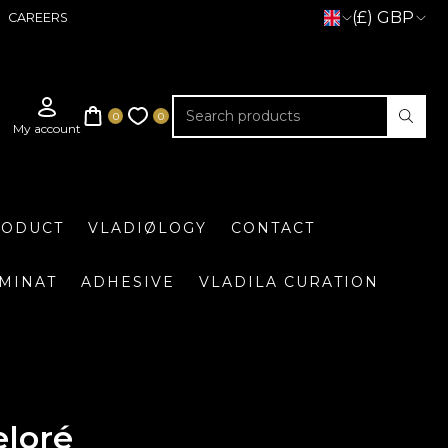
(£) GBP
CAREERS
RODUCT
VLADIØLOGY
CONTACT
UMINAT
ADHESIVE
VLADILA CURATION
eloré