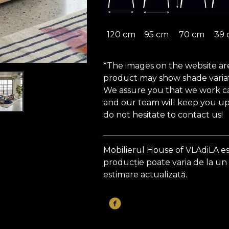
120 cm
95 cm
70 cm
39
*The images on the website are 
product may show shade variat
We assure you that we work car
and our team will keep you upd
do not hesitate to contact us!
Mobilierul House of VLAdiLA e
producție poate varia de la un
estimare actualizată.