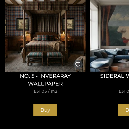
NO. 5 - INVERARAY
SIDERAL 
WALLPAPER
£
31.03
/ m2
£
31.
Buy
B