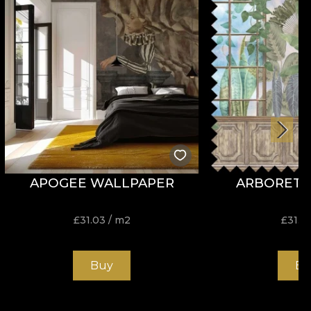
APOGEE WALLPAPER
ARBORETU
£
31.03
/ m2
£
31.0
Buy
Bu