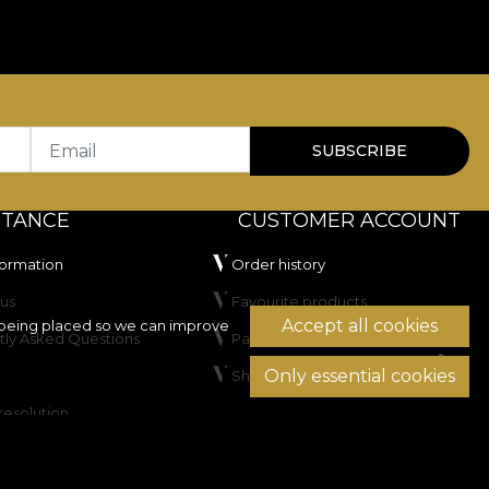
Email
SUBSCRIBE
STANCE
CUSTOMER ACCOUNT
formation
Order history
us
Favourite products
Accept all cookies
being placed so we can improve
tly Asked Questions
Payment methods
Only essential cookies
Shipping & Returns
resolution