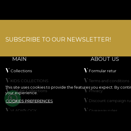
SUBSCRIBE TO OUR NEWSLETTER!
MAIN
ABOUT US
Collections
Formular retur
KIDS COLLECTIONS
Terms and conditions
This site uses cookies to provide the features you expect. By cont
Wall Art Collections
Privacy
your experience.
Create your product
Discount campaign ru
COOKIES PREFERENCES
VLADIØLOGY
Giveaway rules
Contact
Cookie Policy
Site map