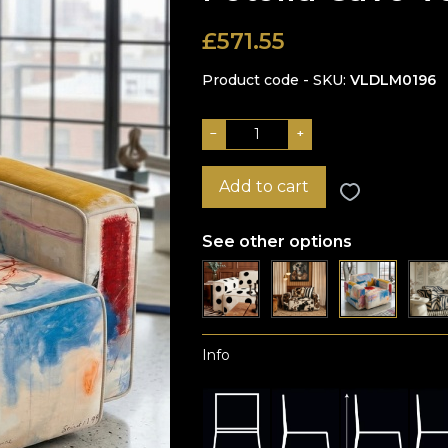
£
571.55
Product code - SKU
VLDLM0196
−
+
Add to cart
See other options
Info