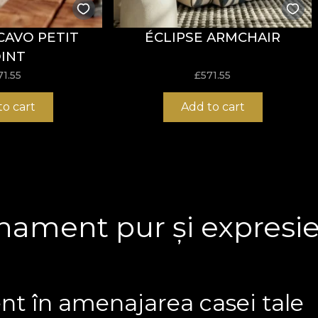
CAVO PETIT
ÉCLIPSE ARMCHAIR
INT
71.55
£
571.55
to cart
Add to cart
inament pur și expresie
t în amenajarea casei tale