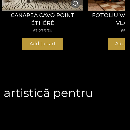
CANAPEA CAVO POINT
FOTOLIU VAT
ÉTHÉRÉ
VLAD
£
1,273.74
£
571
Add to cart
Add to
 artistică pentru