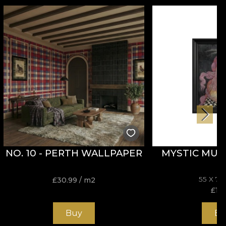
NO. 10 - PERTH WALLPAPER
MYSTIC MUS
55 X 7
£
30.99
/ m2
£
114
Buy
Bu