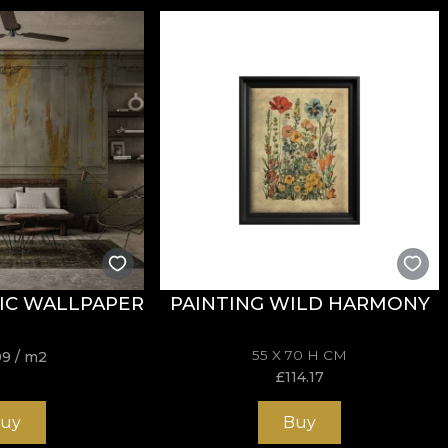
IC WALLPAPER
PAINTING WILD HARMONY
55 X 70 H CM
99
/ m2
£
114.17
uy
Buy