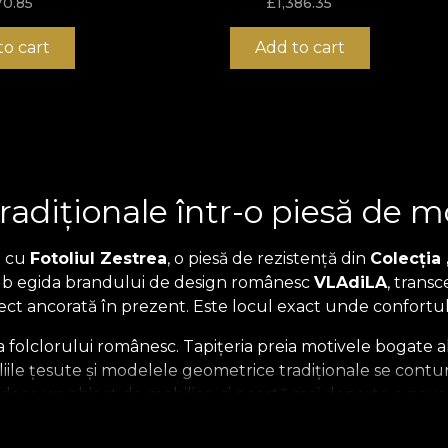
70.85
£
1,386.35
to cart
Add to cart
tradiționale într-o piesă de 
u cu
Fotoliul Zestrea
, o piesă de rezistență din
Colecția
 sub egida brandului de design românesc
VLAdiLA
, trans
erfect ancorată în prezent. Este locul exact unde confort
a folclorului românesc. Tapițeria preia motivele bogate 
aliile țesute și modelele geometrice tradiționale se con
oar un obiect de mobilier, ci poartă mai departe o poves