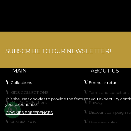
SUBSCRIBE TO OUR NEWSLETTER!
MAIN
ABOUT US
Collections
Formular retur
KIDS COLLECTIONS
Terms and conditions
This site uses cookies to provide the features you expect. By cont
Wall Art Collections
Privacy
your experience.
Create your product
Discount campaign ru
COOKIES PREFERENCES
VLADIØLOGY
Giveaway rules