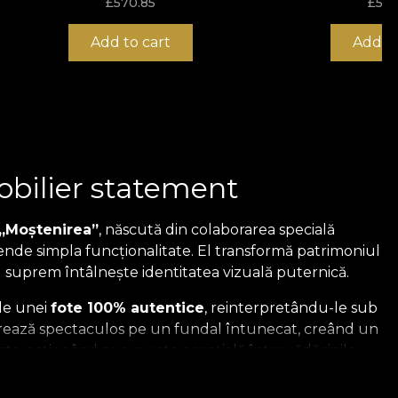
£
570.85
£
570
Add to cart
Add to
mobilier statement
 „Moștenirea”
, născută din colaborarea specială
cende simpla funcționalitate. El transformă patrimoniul
ul suprem întâlnește identitatea vizuală puternică.
ale unei
fote 100% autentice
, reinterpretându-le sub
turează spectaculos pe un fundal întunecat, creând un
te, acționând ca o punte esențială între rădăcinile