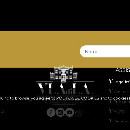
Name
ASSI
Legal in
Contact 
inuing to browse, you agree to
POLITICA DE COOKIES
and to cookies 
Frequen
les
ANPC
Dispute 