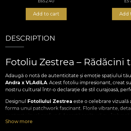
£
652.40
£
5
Add to cart
Add 
DESCRIPTION
Fotoliu Zestrea – Rădăcini 
Adaugă o notă de autenticitate și emoție spațiului tă
Andra x VLAdiLA
. Acest fotoliu impresionant, creat
nostru cultural într-o declarație de stil curajoasă, p
Designul
Fotoliului Zestrea
este o celebrare vizuală 
forma unui patchwork fascinant. Florile vibrante, det
contrast vizual profund. Această țesătură nu îmbracă d
Show more
noastre și estetica de interior premium.