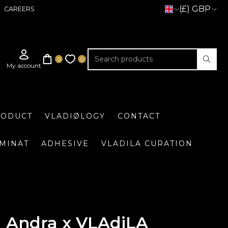
(£) GBP
CAREERS
RODUCT
VLADIØLOGY
CONTACT
UMINAT
ADHESIVE
VLADILA CURATION
a Andra x VLAdiLA