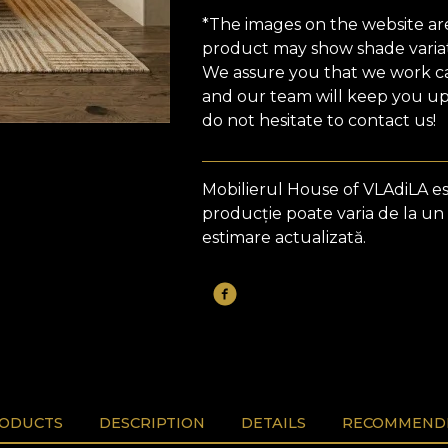
*The images on the website are 
product may show shade variat
We assure you that we work car
and our team will keep you upd
do not hesitate to contact us!
Mobilierul House of VLAdiLA e
producție poate varia de la un
estimare actualizată.
RODUCTS
DESCRIPTION
DETAILS
RECOMMENDE