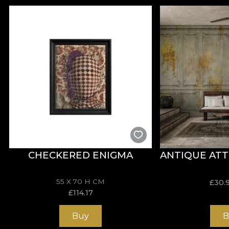
CHECKERED ENIGMA
ANTIQUE ATT
55 X 70 H CM
£
30.
£
114.17
Buy
B