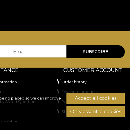
Email
SUBSCRIBE
STANCE
CUSTOMER ACCOUNT
formation
Order history
us
Favourite products
Accept all cookies
being placed so we can improve
tly Asked Questions
Payment methods
Only essential cookies
Shipping & Returns
resolution