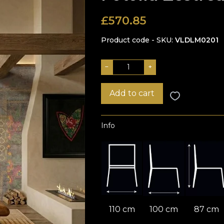
£
570.85
Product code - SKU
VLDLM0201
−
+
Add to cart
Info
110 cm
100 cm
87 cm